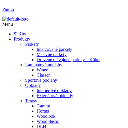
Pardio
Menu
Služby
Produkty
Parkety
Intarzované parkety
Masívne parkety
Drevené plávajúce parkety – Kährs
Laminátové podlahy
Wineo
Classen
Športové podlahy
Obklady
Interiérové obklady
Exteriérové obklady
Terasy
Gamrat
Hortus
Woodlook
Woodplastic
DLH