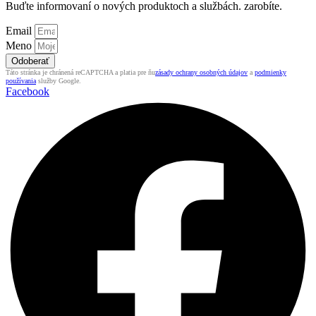
Buďte informovaní o nových produktoch a službách. zarobíte.
Email
Meno
Odoberať
Táto stránka je chránená reCAPTCHA a platia pre ňu
zásady ochrany osobných údajov
a
podmienky
používania
služby Google.
Facebook