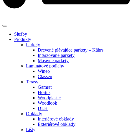
Služby
Produkty
Parkety
Drevené plávajúce parkety – Kährs
Intarzované parkety
Masívne parkety
Laminátové podlahy
Wineo
Classen
Terasy
Gamrat
Hortus
Woodplastic
Woodlook
DLH
Obklady
Interiérové obklady
Exteriérové obklady
Lišty