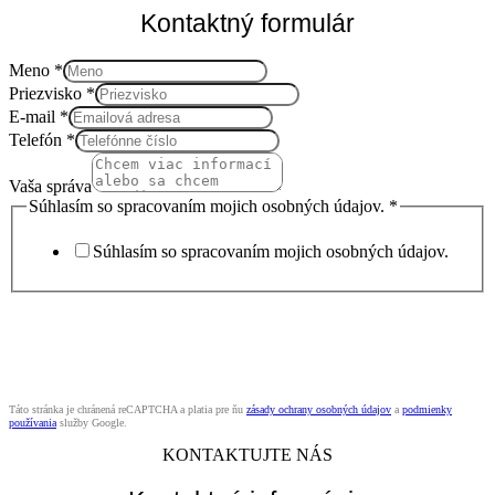
Kontaktný formulár
Meno
*
Priezvisko
*
E-mail
*
Telefón
Telefón
*
Súhlasím
Vaša
Vaša správa
Súhlasím so spracovaním mojich osobných údajov.
*
Súhlasím so spracovaním mojich osobných údajov.
POŠLI SPRÁVU
Táto stránka je chránená reCAPTCHA a platia pre ňu
zásady ochrany osobných údajov
a
podmienky
používania
služby Google.
KONTAKTUJTE NÁS