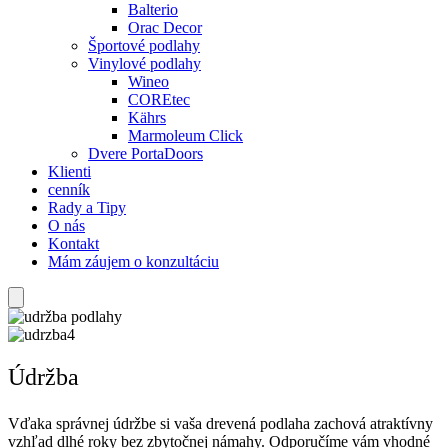
Balterio
Orac Decor
Športové podlahy
Vinylové podlahy
Wineo
COREtec
Kährs
Marmoleum Click
Dvere PortaDoors
Klienti
cenník
Rady a Tipy
O nás
Kontakt
Mám záujem o konzultáciu
Údržba
Vďaka správnej údržbe si vaša drevená podlaha zachová atraktívny
vzhľad dlhé roky bez zbytočnej námahy. Odporučíme vám vhodné