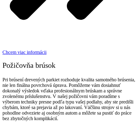
Chcem viac informácii
Požičovňa brúsok
Pri brúsení drevených parkiet rozhoduje kvalita samotného brúsenia,
nie len finálna povrchová úprava. Pomôžeme vám dosiahnuť
dokonalý výsledok vďaka profesionálnym brúskam a správne
zvolenému príslušenstvu. V našej požičovni vám poradíme s
výberom techniky presne podľa typu vašej podlahy, aby ste predišli
chybám, ktoré sa prejavia až po lakovaní. Väčšinu strojov si u nás
pohodlne odveziete aj osobným autom a môžete sa pustiť do práce
bez zbytočných komplikácií.