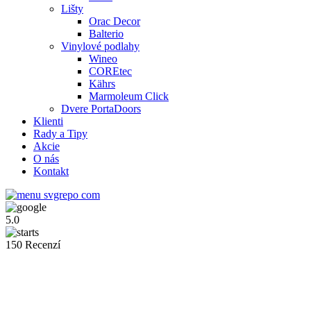
Lišty
Orac Decor
Balterio
Vinylové podlahy
Wineo
COREtec
Kährs
Marmoleum Click
Dvere PortaDoors
Klienti
Rady a Tipy
Akcie
O nás
Kontakt
5.0
150 Recenzí